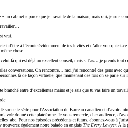
re « un cabinet » parce que je travaille de la maison, mais oui, je suis co
travailler…
st vrai.
t d’être à l’écoute évidemment de tes invités et d’aller voir qu'est-ce qu
la même chose.
t celui-là qui est déjà un excellent conseil, mais si t’as… je prends tout c
belles conversations. On rencontre… moi j’ai rencontré des gens avec q
rsonnes-là de façon virtuelle, que maintenant des fois on se parle sur L
te branché entre d’excellentes mains et je sais que tu vas faire un travai
sode.
llé sur cette série pour l'Association du Barreau canadien et d’avoir ani
voir donné cette plateforme. Je vous remercie, cher audience, d’avoir 
lles_abc. Pour nos épisodes précédents et futurs, abonnez-vous à Jurist
 y trouverez également notre balado en anglais
The Every Lawyer.
À la 