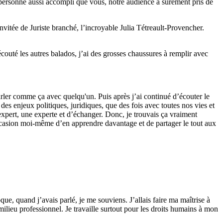
e personne aussi accompli que vous, notre audience a sûrement pris de
nvitée de Juriste branché, l’incroyable Julia Tétreault-Provencher.
couté les autres balados, j’ai des grosses chaussures à remplir avec
parler comme ça avec quelqu'un. Puis après j’ai continué d’écouter le
 des enjeux politiques, juridiques, que des fois avec toutes nos vies et
xpert, une experte et d’échanger. Donc, je trouvais ça vraiment
l’occasion moi-même d’en apprendre davantage et de partager le tout aux
oque, quand j’avais parlé, je me souviens. J’allais faire ma maîtrise à
 milieu professionnel. Je travaille surtout pour les droits humains à mon