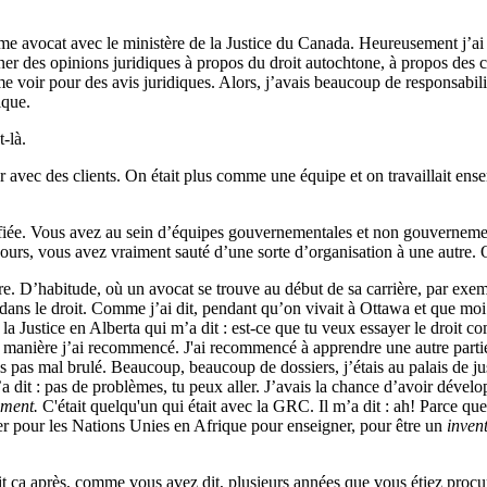
e avocat avec le ministère de la Justice du Canada. Heureusement j’ai t
nner des opinions juridiques à propos du droit autochtone, à propos des c
e voir pour des avis juridiques. Alors, j’avais beaucoup de responsabilit
tique.
t-là.
avec des clients. On était plus comme une équipe et on travaillait ense
 Vous avez au sein d’équipes gouvernementales et non gouvernementales
rs, vous avez vraiment sauté d’une sorte d’organisation à une autre. Qu
D’habitude, où un avocat se trouve au début de sa carrière, par exempl
dans le droit. Comme j’ai dit, pendant qu’on vivait à Ottawa et que moi je t
a Justice en Alberta qui m’a dit : est-ce que tu veux essayer le droit co
 manière j’ai recommencé. J'ai recommencé à apprendre une autre partie d
pas mal brulé. Beaucoup, beaucoup de dossiers, j’étais au palais de jus
m’a dit : pas de problèmes, tu peux aller. J’avais la chance d’avoir dével
ement.
C'était quelqu'un qui était avec la GRC. Il m’a dit : ah! Parce qu
ler pour les Nations Unies en Afrique pour enseigner, pour être un
inven
 après, comme vous avez dit, plusieurs années que vous étiez procureu