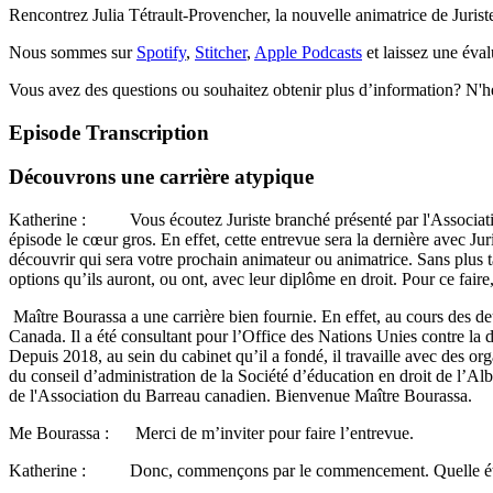
Rencontrez Julia Tétrault-Provencher, la nouvelle animatrice de Juri
Nous sommes sur
Spotify
,
Stitcher
,
Apple Podcasts
et laissez une éval
Vous avez des questions ou souhaitez obtenir plus d’information? N'hé
Episode Transcription
Découvrons une carrière atypique
Katherine : Vous écoutez Juriste branché présenté par l'Association 
épisode le cœur gros. En effet, cette entrevue sera la dernière avec J
découvrir qui sera votre prochain animateur ou animatrice. Sans plus ta
options qu’ils auront, ou ont, avec leur diplôme en droit. Pour ce faire
Maître Bourassa a une carrière bien fournie. En effet, au cours des de
Canada. Il a été consultant pour l’Office des Nations Unies contre la
Depuis 2018, au sein du cabinet qu’il a fondé, il travaille avec des or
du conseil d’administration de la Société d’éducation en droit de l’Alb
de l'Association du Barreau canadien. Bienvenue Maître Bourassa.
Me Bourassa : Merci de m’inviter pour faire l’entrevue.
Katherine : Donc, commençons par le commencement. Quelle était v