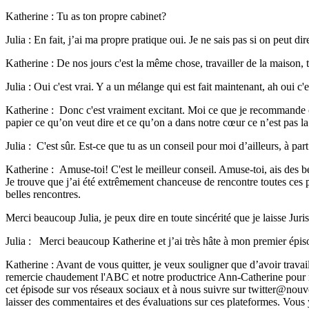
Katherine : Tu as ton propre cabinet?
Julia : En fait, j’ai ma propre pratique oui. Je ne sais pas si on peut di
Katherine : De nos jours c'est la même chose, travailler de la maison, 
Julia : Oui c'est vrai. Y a un mélange qui est fait maintenant, ah oui c'e
Katherine : Donc c'est vraiment excitant. Moi ce que je recommande c'es
papier ce qu’on veut dire et ce qu’on a dans notre cœur ce n’est pas 
Julia : C'est sûr. Est-ce que tu as un conseil pour moi d’ailleurs, à par
Katherine : Amuse-toi! C'est le meilleur conseil. Amuse-toi, ais des 
Je trouve que j’ai été extrêmement chanceuse de rencontre toutes ces pe
belles rencontres.
Merci beaucoup Julia, je peux dire en toute sincérité que je laisse Juris
Julia : Merci beaucoup Katherine et j’ai très hâte à mon premier épi
Katherine : Avant de vous quitter, je veux souligner que d’avoir travai
remercie chaudement l'ABC et notre productrice Ann-Catherine pour m’a
cet épisode sur vos réseaux sociaux et à nous suivre sur twitter@nouve
laisser des commentaires et des évaluations sur ces plateformes. Vous