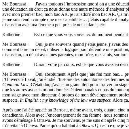
Me Bourassa : J'avais toujours l’impression que si on a une éducation 
une éducation en droit ça nous donne une autre méthode d’analyser plus
avec mon premier bac, mon bac AR. je l'ai adoré mon bac AR. Ça m’a d
je me suis rendu compte que mes capabilités… j’étais capable d’analyse
discussion avec ma femme à peu près de nos enfants, etc.
Katherine : Est-ce que vous vous souvenez du moment pendant votre p
Me Bourassa : Oui, je me souviens quand j’étais jeune, j’avais des di
comment faire un débat, utiliser la logique pour défendre une position
discussion, un débat avec mes parentes, mon frère, mes amis, sur tout 
Katherine : Durant votre parcours, est-ce que vous avez eu des dou
Me Bourassa : Oui, absolument. Après que j’aie fini mon bac… premièr
l’Université Laval, j’ai étudié l’histoire des autochtones des femmes 
Common Law
. C'était dur, j’avais un grand défi pour trouver un stag
que les autres avocats m’ont données étaient banales et pas du tout e
mon stage avec mon directeur, à propos de mon développement professio
suspecte.
In English : my knowledge of the law was suspect.
Alors ça
Après que j'ai été appelé au Barreau, même avant, trois, quatre, cinq m
canadienne. Alors avec l’encouragement de ma femme, nous sommes démé
avons déménagé à Ottawa. Je me souviens, je me suis dit après cinq mo
m’invitait à Ottawa. Parce qu'on habitait à Ottawa. Qu'est-ce que je v