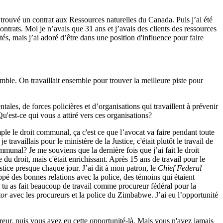
rouvé un contrat aux Ressources naturelles du Canada. Puis j’ai été
ontrats. Moi je n’avais que 31 ans et j’avais des clients des ressources
és, mais j’ai adoré d’être dans une position d'influence pour faire
mble. On travaillait ensemble pour trouver la meilleure piste pour
, de forces policières et d’organisations qui travaillent à prévenir
'est-ce qui vous a attiré vers ces organisations?
e le droit communal, ça c'est ce que l’avocat va faire pendant toute
ravaillais pour le ministère de la Justice, c'était plutôt le travail de
mmunal? Je me souviens que la dernière fois que j’ai fait le droit
u droit, mais c'était enrichissant. Après 15 ans de travail pour le
tice presque chaque jour. J’ai dit à mon patron, le
Chief Federal
oppé des bonnes relations avec la police, des témoins qui étaient
e tu as fait beaucoup de travail comme procureur fédéral pour la
tor
avec les procureurs et la police du Zimbabwe. J’ai eu l’opportunité
r, puis vous avez eu cette opportunité-là. Mais vous n'avez jamais