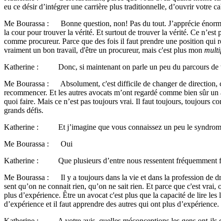
eu ce désir d’intégrer une carrière plus traditionnelle, d’ouvrir votre ca
Me Bourassa : Bonne question, non! Pas du tout. J’apprécie énormément 
la cour pour trouver la vérité. Et surtout de trouver la vérité. Ce n’e
comme procureur. Parce que des fois il faut prendre une position qui rep
vraiment un bon travail, d'être un procureur, mais c'est plus mon
multi
Katherine : Donc, si maintenant on parle un peu du parcours de votre 
Me Bourassa : Absolument, c'est difficile de changer de direction, comm
recommencer. Et les autres avocats m’ont regardé comme bien sûr un avo
quoi faire. Mais ce n’est pas toujours vrai. Il faut toujours, toujours c
grands défis.
Katherine : Et j’imagine que vous connaissez un peu le syndrome
Me Bourassa : Oui
Katherine : Que plusieurs d’entre nous ressentent fréquemment fa
Me Bourassa : Il y a toujours dans la vie et dans la profession de dr
sent qu’on ne connait rien, qu’on ne sait rien. Et parce que c'est vrai, 
plus d’expérience. Être un avocat c'est plus que la capacité de lire les 
d’expérience et il faut apprendre des autres qui ont plus d’expérience.
Katherine : A votre avis, quelles méconceptions les gens ont-ils d'