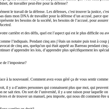
binet, de travailler peut-être pour la défense?
le travail de la défense. Les défenses, c'est trouver la justice, c'est d
st pas dans mon DNA de travailler pour la défense d’un accusé, parce que 
résente les besoins de la société, les besoins de l’accusé, pour assurer 
faceted.
carrière et des défis, quel est l’aspect qui est le plus difficile ou a
e l’indiquais. Pendant cinq ans j’étais un notaire puis tout à coup j’ét
cat de cinq ans, quelqu'un qui était appelé au Barreau pendant cinq ans.
ontinuer d’apprendre les lois, d’apprendre plus spécifiquement les spéciali
 de l’imposteur?
ce à la nouveauté. Comment avez-vous géré ça de vous sentir comme
oit, il y a d’autres personnes qui connaissent plus que moi, qui peuven
on ne sait rien. On sort de l’université, il y a une raison pour laquelle on
livres et de trouver un manuel, peu importe, qui nous dit comment être un 
une carrière en droit?