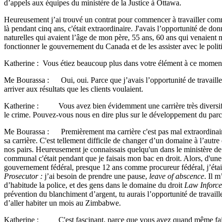
d’appels aux équipes du ministère de la Justice à Ottawa.
Heureusement j’ai trouvé un contrat pour commencer à travailler comm
là pendant cinq ans, c'était extraordinaire. J'avais l’opportunité de do
naturelles qui avaient l’âge de mon père, 55 ans, 60 ans qui venaient m
fonctionner le gouvernement du Canada et de les assister avec le poli
Katherine : Vous étiez beaucoup plus dans votre élément à ce momen
Me Bourassa : Oui, oui. Parce que j’avais l’opportunité de travailler 
arriver aux résultats que les clients voulaient.
Katherine : Vous avez bien évidemment une carrière très diversifiée.
le crime. Pouvez-vous nous en dire plus sur le développement du parcou
Me Bourassa : Premièrement ma carrière c'est pas mal extraordinaire. 
sa carrière. C'est tellement difficile de changer d’un domaine à l’autre 
nos pairs. Heureusement je connaissais quelqu'un dans le ministère de l
communal c'était pendant que je faisais mon bac en droit. Alors, d'une
gouvernement fédéral, presque 12 ans comme procureur fédéral, j’étais 
Prosecutor :
j’ai besoin de prendre une pause,
leave of abscence
. Il 
d’habitude la police, et des gens dans le domaine du droit
Law Inforc
prévention du blanchiment d’argent, tu aurais l’opportunité de travail
d’aller habiter un mois au Zimbabwe.
Katherine : C'est fascinant, parce que vous avez quand même fait ça