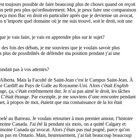
'est toujours possible de faire beaucoup plus de choses quand on reçoit
 un petit peu plus qu'ordinairement. Moi, je peux faire une comparaison
çu mon Bac en droit en particulier après que je devienne un avocat,
 n’importe quel domaine où je me suis trouvé, soit le droit, soit une
 vais faire, je vais en apprendre plus sur le sujet?
es fois des débats, je me souviens que je voulais savoir plus
s plus de possibilités de défendre ma position pendant j’ai une
dait pas à vos attentes?
lberta. Mais la Faculté de Saint-Jean c'est le Campus Saint-Jean. À
é de Cardiff au Pays de Galle au Royaume-Uni. Alors c'était
English
e, ça, c'était extrêmement dur. Je n’ai pas aimé le droit, les tâches
. C'était étrange. Par exemple, je me souviens d’une rencontre pendant
t, à propos de moi, étaient que ma connaissance de la loi était
ppelé au Barreau. Je voulais retourner à mon premier amour, l’histoire
ne Canada. J'ai été là pendant six mois, on a quitté Calgary et
rimoine Canada qu’avocat. Alors j’étais pas mal pogné, parce qu'on
ais pas en Ontario. Mais, heureusement, j’ai fait beaucoup beaucoup