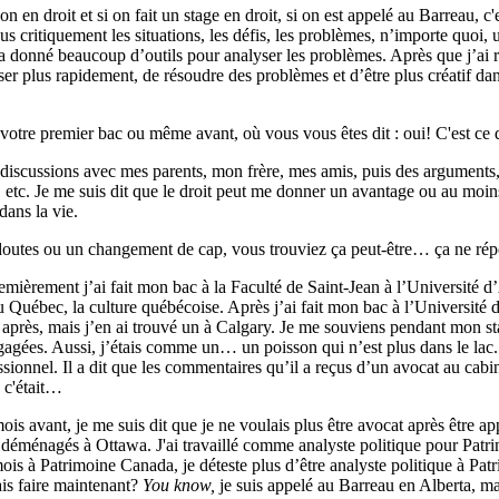
en droit et si on fait un stage en droit, si on est appelé au Barreau, c
 critiquement les situations, les défis, les problèmes, n’importe quoi,
onné beaucoup d’outils pour analyser les problèmes. Après que j’ai re
r plus rapidement, de résoudre des problèmes et d’être plus créatif dans
remier bac ou même avant, où vous vous êtes dit : oui! C'est ce que je
scussions avec mes parents, mon frère, mes amis, puis des arguments, d
, etc. Je me suis dit que le droit peut me donner un avantage ou au moin
dans la vie.
tes ou un changement de cap, vous trouviez ça peut-être… ça ne répon
ement j’ai fait mon bac à la Faculté de Saint-Jean à l’Université d’A
au Québec, la culture québécoise. Après j’ai fait mon bac à l’Universit
e après, mais j’en ai trouvé un à Calgary. Je me souviens pendant mon stag
ngagées. Aussi, j’étais comme un… un poisson qui n’est plus dans le lac
nnel. Il a dit que les commentaires qu’il a reçus d’un avocat au cabine
, c'était…
ois avant, je me suis dit que je ne voulais plus être avocat après être a
nagés à Ottawa. J'ai travaillé comme analyste politique pour Patrimoi
is à Patrimoine Canada, je déteste plus d’être analyste politique à Pat
ais faire maintenant?
You know,
je suis appelé au Barreau en Alberta, m