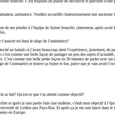
uriste branché. C'est toujours un plaisir de découvrir le parcours d'un
animateur, animatrice. Veuillez accueillir chaleureusement une ancienne i
te de me joindre à l’équipe de Juriste branché, clairement, après avoir é
nées.
e t’asseoir toi dans le siège de l’animatrice?
qu’invité au balado et j’avais beaucoup aimé l’expérience, justement, de 
puis c'est comme une belle façon de partager un peu des sujets d’actualité,
es. C'est comme une belle petite façon en 30 minutes de parler avec un e
 siège de l’animatrice je trouve ça hyper le fun, parce que je vais avoir 
tu as fait? Qu'est-ce que t’as atteint comme objectif?
rbie et après je suis partie faire une maîtrise, c'était mon objectif à l’ép
l’Université de Leiden aux Pays-Bas. Et après ça je me suis lancé dans le
asées en Europe.