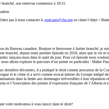
ste branché, son entrevue commence à 18:31.
uation.
sitez pas à nous contacter à:
podcasts@cba.org
en citant l’objet « Bala
du Barreau canadien. Bonjour et bienvenue à Juriste branché, je suis v
uriste branché, depuis notre premier épisode en 2018, alors que la vie m
rder, lançons-nous dans le sujet du jour. Pour cet épisode nous voulons 
, nous allons explorer le parcours d’un juriste en particulier : Maître P
ux dernières décennies, il a pratiqué le droit comme procureur de la Co
 drogue et le crime et a servi comme avocat interne du Groupe intégré de
ganisations dans la limite aux dommages irréversibles à leur réputation 
erta et l’Association des juristes d’expression française de l’Alberta et 
otre motivation à vous lancer dans le droit?