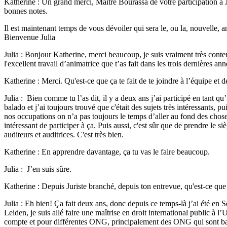
Katherine : Un grand merci, Maître Bourassa de votre participation à J
bonnes notes.
Il est maintenant temps de vous dévoiler qui sera le, ou la, nouvelle, 
Bienvenue Julia
Julia : Bonjour Katherine, merci beaucoup, je suis vraiment très conten
l'excellent travail d’animatrice que t’as fait dans les trois dernières an
Katherine : Merci. Qu'est-ce que ça te fait de te joindre à l’équipe et d
Julia : Bien comme tu l’as dit, il y a deux ans j’ai participé en tant 
balado et j’ai toujours trouvé que c'était des sujets très intéressants, 
nos occupations on n’a pas toujours le temps d’aller au fond des chos
intéressant de participer à ça. Puis aussi, c'est sûr que de prendre le
auditeurs et auditrices. C'est très bien.
Katherine : En apprendre davantage, ça tu vas le faire beaucoup.
Julia : J’en suis sûre.
Katherine : Depuis Juriste branché, depuis ton entrevue, qu'est-ce que 
Julia : Eh bien! Ça fait deux ans, donc depuis ce temps-là j’ai été en Se
Leiden, je suis allé faire une maîtrise en droit international public à 
compte et pour différentes ONG, principalement des ONG qui sont b