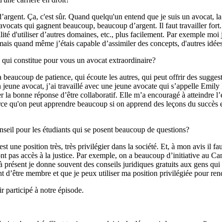
t. Ça, c'est sûr. Quand quelqu'un entend que je suis un avocat, la prem
ocats qui gagnent beaucoup, beaucoup d’argent. Il faut travailler fort. M
lité d'utiliser d’autres domaines, etc., plus facilement. Par exemple moi 
ais quand même j’étais capable d’assimiler des concepts, d'autres idées
ui constitue pour vous un avocat extraordinaire?
beaucoup de patience, qui écoute les autres, qui peut offrir des sugges
un jeune avocat, j’ai travaillé avec une jeune avocate qui s’appelle Emily 
r la bonne réponse d’être collaboratif. Elle m’a encouragé à atteindre l’e
Parce qu'on peut apprendre beaucoup si on apprend des leçons du succès 
eil pour les étudiants qui se posent beaucoup de questions?
e position très, très privilégier dans la société. Et, à mon avis il fau
ont pas accès à la justice. Par exemple, on a beaucoup d’initiative au Ca
 présent je donne souvent des conseils juridiques gratuits aux gens qu
nt d’être membre et que je peux utiliser ma position privilégiée pour ren
 participé à notre épisode.