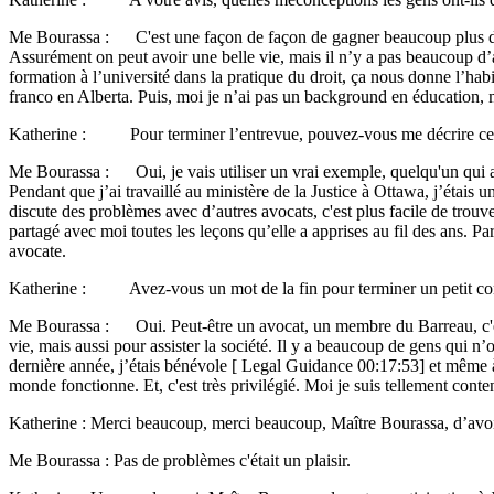
Me Bourassa : C'est une façon de façon de gagner beaucoup plus d’argen
Assurément on peut avoir une belle vie, mais il n’y a pas beaucoup d’av
formation à l’université dans la pratique du droit, ça nous donne l’habi
franco en Alberta. Puis, moi je n’ai pas un background en éducation, m
Katherine : Pour terminer l’entrevue, pouvez-vous me décrire ce q
Me Bourassa : Oui, je vais utiliser un vrai exemple, quelqu'un qui a 
Pendant que j’ai travaillé au ministère de la Justice à Ottawa, j’étais 
discute des problèmes avec d’autres avocats, c'est plus facile de trouve
partagé avec moi toutes les leçons qu’elle a apprises au fil des ans. 
avocate.
Katherine : Avez-vous un mot de la fin pour terminer un petit cons
Me Bourassa : Oui. Peut-être un avocat, un membre du Barreau, c'est un
vie, mais aussi pour assister la société. Il y a beaucoup de gens qui n’
dernière année, j’étais bénévole [ Legal Guidance 00:17:53] et même à
monde fonctionne. Et, c'est très privilégié. Moi je suis tellement conte
Katherine : Merci beaucoup, merci beaucoup, Maître Bourassa, d’avoir
Me Bourassa : Pas de problèmes c'était un plaisir.